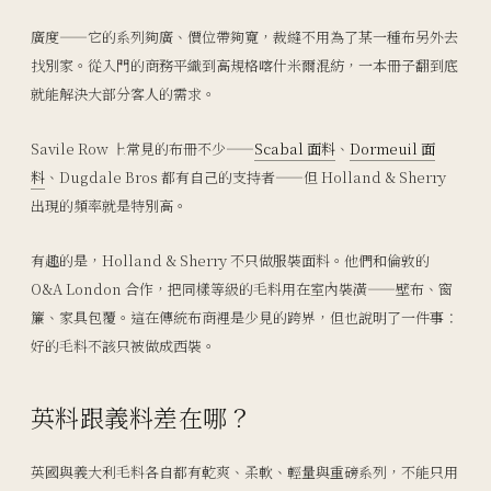
廣度——它的系列夠廣、價位帶夠寬，裁縫不用為了某一種布另外去
找別家。從入門的商務平織到高規格喀什米爾混紡，一本冊子翻到底
就能解決大部分客人的需求。
Savile Row 上常見的布冊不少——
Scabal 面料
、
Dormeuil 面
料
、Dugdale Bros 都有自己的支持者——但 Holland & Sherry
出現的頻率就是特別高。
有趣的是，Holland & Sherry 不只做服裝面料。他們和倫敦的
O&A London 合作，把同樣等級的毛料用在室內裝潢——壁布、窗
簾、家具包覆。這在傳統布商裡是少見的跨界，但也說明了一件事：
好的毛料不該只被做成西裝。
英料跟義料差在哪？
英國與義大利毛料各自都有乾爽、柔軟、輕量與重磅系列，不能只用