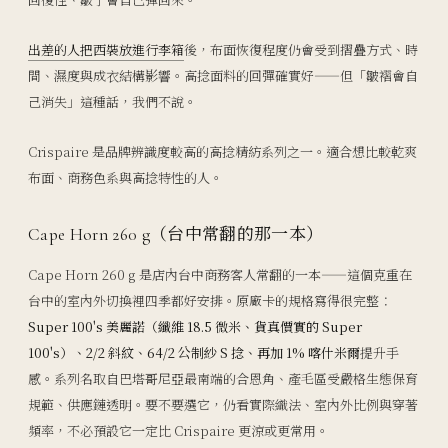
出差的人把西裝放進行李箱
後，布面恢復程度仍會受到摺疊方式、時
間、濕度與成衣結構影響。高捻面料的回彈確實好——但「皺褶會自
己消失」這種話，我們不說。
Crispaire 是品牌辨識度較高的高捻精紡系列之一。適合想比較乾爽
布面、商務色系與高捻特性的人。
Cape Horn 260 g（台中常翻的那一本）
Cape Horn 260 g 是店內台中商務客人常翻的一本——這個克重在
台中的室內外切換裡四季都好安排。原廠卡的規格寫得很完整：
Super 100's 美麗諾（纖維 18.5 微米、貨真價實的 Super
100's）、2/2 斜紋、64/2 公制紗 S 捻、再加 1% 喀什米爾
提升手
感。系列名取自巴塔哥尼亞最南端的合恩角、產毛區受嚴格生態保育
規範、供應鏈透明。要不要選它，仍看實際織法、室內外比例與穿著
頻率，不必預設它一定比 Crispaire 更涼或更常用。