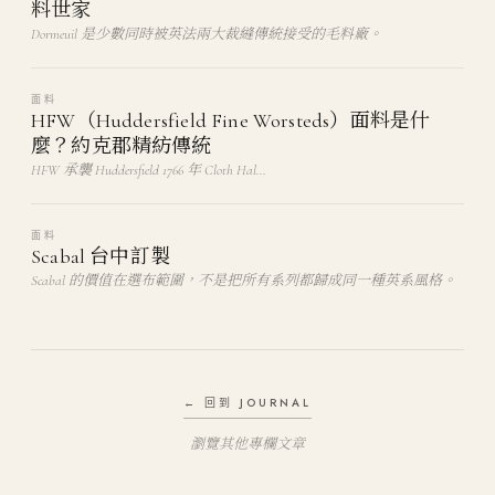
料世家
Dormeuil 是少數同時被英法兩大裁縫傳統接受的毛料廠。
面料
HFW（Huddersfield Fine Worsteds）面料是什
麼？約克郡精紡傳統
HFW 承襲 Huddersfield 1766 年 Cloth Hal…
面料
Scabal 台中訂製
Scabal 的價值在選布範圍，不是把所有系列都歸成同一種英系風格。
← 回到 JOURNAL
瀏覽其他專欄文章