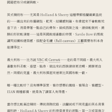
國籍把布分成硬與軟。
英式精紡布——尤其是 Holland & Sherry 這種帶蘇格蘭織廠血統
的——織出來的布偏硬挺、乾爽、結構感明確。布拿起來不會軟軟地
垂下去，而是帶著一點自己的骨架。做成西裝之後，線條較銳利、肩
膀的形狀較清楚——這是英國裁縫喜歡的特質，Savile Row 的剪裁
講究結構和建築感，搭配
全毛襯（full canvas）工藝
需要布料本身
能撐得住。
義大利布——比方說
VBC
或
Cerruti
——走的是不同路。義大利人
喜歡布料柔軟、垂墜、貼身，做出來的西裝線條更流暢、肩膀更自
然。同樣的克重，義大利布摸起來通常比英國布軟一截。
哪一種比較好？沒有標準答案，看你想要的風格、看場合、看體型。
EIAN 兩種都備，就是為了讓客人有得選。
當你想比較高捻精紡、傳統商務紋路、法蘭絨或不同克重的英系背景
面料時，Holland & Sherry 的料冊是常見的起點。第一次或第幾次