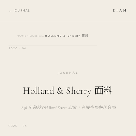
Skip to content
← JOURNAL
EIAN
HOME
/
JOURNAL
/
HOLLAND & SHERRY 面料
2020 · 06
JOURNAL
Holland & Sherry 面料
1836 年倫敦 Old Bond Street 起家，英國布冊的代名詞
2020 · 06