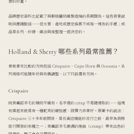
意的份量。
品牌歷史資料也記載了與蘇格蘭紡織製造端的長期關係。這些背景說
明供應鏈脈絡——但水質、產地或歷史換算不成每一塊布的手感；成
品是系列、紗線、織法與後整理一起決定的。
Holland & Sherry 哪些系列最常推薦？
常被拿來比較的方向包括 Crispaire、Cape Horn 與 Oceania。系
列規格可能隨年份與布碼調整，以下只談選布方向。
Crispaire
純美麗諾羊毛的精紡平織布。名字裡的 crisp 不是隨便取的——這塊
布摸起來就是有一種乾爽的硬挺感、回彈力非常好。原廠卡的說法：
Crispaire 三十多年前問世、是在高捻機能紗流行之前、最早為商務
旅行開發的布種之一；美麗諾羊毛飽滿的捲曲（crimp）帶來出色的
回復性、皺了會自己彈回來。