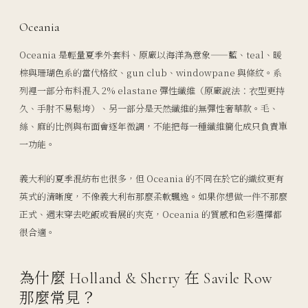
Oceania
Oceania 是輕量夏季外套料、原廠以海洋為意象——藍、teal、暖
棕與珊瑚色系的當代格紋、gun club、windowpane 與條紋。系
列裡一部分布料混入 2% elastane 彈性纖維（原廠說法：衣型更持
久、手肘不易鬆垮）、另一部分是天然纖維的無彈性奢華款。毛、
絲、麻的比例與布面會逐年微調，不能把每一種纖維簡化成只負責單
一功能。
義大利的夏季混紡布也很多，但 Oceania 的不同在於它的織紋更有
英式的清晰度，不像義大利布那麼柔軟飄逸。如果你想做一件不那麼
正式、週末穿去吃飯或看展的夾克，Oceania 的質感和色彩選擇都
很合適。
為什麼 Holland & Sherry 在 Savile Row
那麼常見？