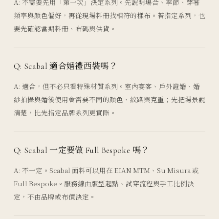
A: 不需要先用「第一次」決定系列。先說明場合、季節、穿著
頻率與顏色偏好，再從現場料冊找相符的樣布。若指定系列，也
要先確認當期料冊、布碼與供貨。
Q: Scabal 適合婚禮西裝嗎？
A: 適合，但不必只看特殊材質系列。室內宴客、戶外證婚、婚
紗拍攝與婚後使用會需要不同的顏色、紋路與克重；先把場景說
清楚，比先指定品牌系列更實際。
Q: Scabal 一定要做 Full Bespoke 嗎？
A: 不一定。Scabal 面料可以用在 EIAN MTM、Su Misura 或
Full Bespoke。服務線由版型起點、試穿流程與手工比例決
定，不由品牌或布價決定。