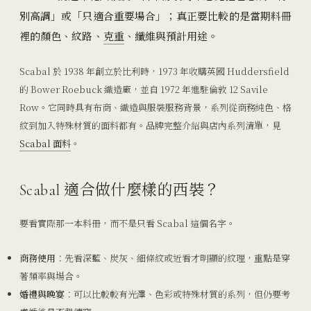
別高調」或「只適合重要場合」；真正要比較的是當期料冊
裡的顏色、紋路、
克重
、纖維與預計用途。
Scabal 於 1938 年創立於比利時，1973 年收購英國 Huddersfield
的 Bower Roebuck 織造廠，並自 1972 年進駐倫敦 12 Savile
Row。它同時具有布商、織造與服裝服務背景，系列從商務純色、格
紋到加入特殊材質的面料都有。品牌完整介紹與店內系列清單，見
Scabal 面料
。
Scabal 適合做什麼樣的西裝？
要看實際那一本料冊，而不是只看 Scabal 這個名字。
商務使用
：先看深藍、炭灰、細條紋或近看才明顯的紋理，重點是穿
著頻率與場合。
婚禮與晚宴
：可以比較較有光澤、色彩或特殊材質的系列，但仍要考