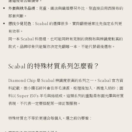
慮婚後是否繼續穿。
外套與秋冬品項
：克重、織法與纖維要另外比，別直接沿用西裝布的
那套判斷。
想找少見花色
：Scabal 的選擇很多，實際翻冊通常比先指定系列更
有效率。
同一本 Scabal 料冊裡，也可能同時有克制的商務布與辨識度較高的
款式。品牌印象只能幫你決定先翻哪一本，不能代替最後選布。
Scabal 的特殊材質系列怎麼看？
Diamond Chip 是 Scabal 辨識度很高的系列之一。Scabal 官方資
料記載，微小鑽石碎片會在羊毛清潔、梳理後加入，再進入紡紗；面
料以 Super 150's 羊毛與絲組成。這類系列的重點是布面光澤與材質
表現，不代表一定要搭配某一條訂製服務。
特殊材質也不等於更適合每個人。選之前仍要看：