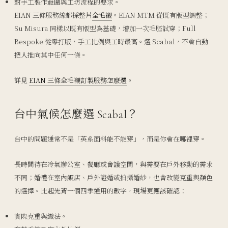
對手工製作範圍與工坊流程的要求。
EIAN 三條服務線都採整片
全毛襯
。EIAN MTM 從既有版型調整；
Su Misura 同樣以既有版型為基礎，增加一次毛胚試穿；Full
Bespoke 從零打版，手工比例與工時最高。選 Scabal，不會自動
把人推向其中任何一條。
詳見
EIAN 三條全毛襯訂製服務怎麼選
。
台中氣候怎麼選 Scabal？
台中的問題通常不是「英系面料能不能穿」，而是你會在哪裡穿。
長時間待在冷氣辦公室、餐廳或會議空間，與需要在戶外移動的需求
不同；婚禮在室內飯店、戶外證婚或拍攝婚紗，也會改變克重與顏色
的選擇。比起先背一個四季通用的數字，現場更應該確認：
實際克重與織法。