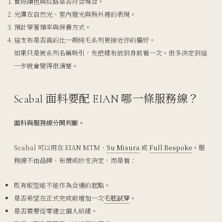
實際顏色與紋路是否符合場合。
光澤在自然光、室內燈光與照片裡的表現。
預計穿著頻率與保養方式。
這支布是否真的比一般純毛系列更接近你的偏好。
如果只是被系列名稱吸引，先把樣布放到身前看一次。很多決定到這
一步就會變得很清楚。
Scabal 面料要配 EIAN 哪一條服務線？
面料與服務線分開判斷。
Scabal 可以用在 EIAN MTM、
Su Misura
或
Full Bespoke
。服
務線不由品牌、布價或紗支決定，而是看：
既有版型能不能作為合適的起點。
是否希望在正式完成前增加一次
毛胚試穿
。
是否需要從零建立個人紙樣。