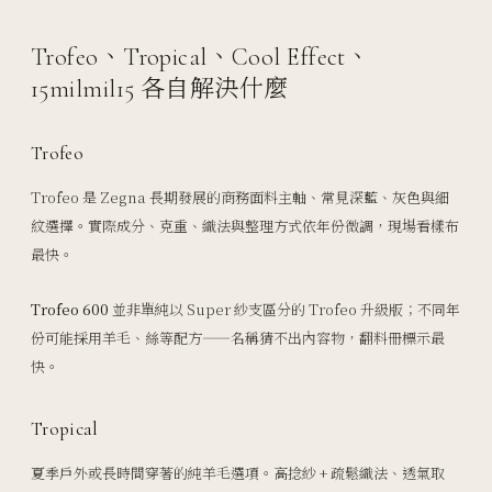
Trofeo、Tropical、Cool Effect、
15milmil15 各自解決什麼
Trofeo
Trofeo 是 Zegna 長期發展的商務面料主軸、常見深藍、灰色與細
紋選擇。實際成分、克重、織法與整理方式依年份微調，現場看樣布
最快。
Trofeo 600
並非單純以 Super 紗支區分的 Trofeo 升級版；不同年
份可能採用羊毛、絲等配方——名稱猜不出內容物，翻料冊標示最
快。
Tropical
夏季戶外或長時間穿著的純羊毛選項。高捻紗 + 疏鬆織法、透氣取