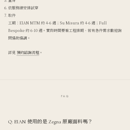
量身
依服務線安排試穿
取件
工期：EIAN MTM 約 4-6 週；Su Misura 約 4-6 週；Full
Bespoke 約 6-10 週。實際時間要看工程排期、若有急件需求歡迎詢
問協助協調。
詳見
預約諮詢流程
。
FAQ
Q: EIAN 使用的是 Zegna 原廠面料嗎？