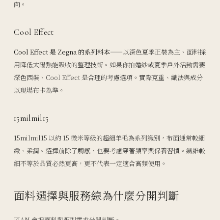
向。
Cool Effect
Cool Effect 是 Zegna 的系列料本
——以深色夏季正裝為主、面料採
用降低太陽熱能吸收的整理技術。如果你拍婚紗或夏季戶外活動需要
深色西裝、Cool Effect 是合理的考慮選項。實際克重、織法與成分
以現場布卡為準。
15milmil15
15milmil15 以約 15 微米等級的超細羊毛為系列識別，布面通常較細
緻、柔潤。選擇前除了觸感，也要考慮穿著頻率與保養習慣。纖維較
細不等於品質必然更高，更不代表一定適合高頻使用。
面料選擇與服務線為什麼分開判斷
EIAN 會把面料與版型需求分開判斷。