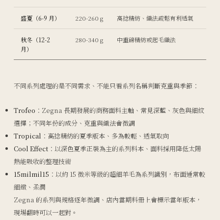
盛夏（6-9 月）
220-260 g
高捻精紡、織法疏鬆有利透氣
秋冬（12-2
280-340 g
中重磅精紡或起毛織法
月）
不同系列處理的是不同需求、不能只看系列名稱判斷克重與季節：
Trofeo
：Zegna 長期發展的商務面料主軸、常見深藍、灰色與細紋
選擇；不同年份的成分、克重與織法會微調
Tropical
：高捻精紡的夏季版本、多為較輕、透氣取向
Cool Effect
：以深色夏季正裝為主的系列料本、面料採用降低太陽
熱能吸收的整理技術
15milmil15
：以約 15 微米等級的超細羊毛為系列識別，布面通常較
細緻、柔潤
Zegna 的系列與規格逐年微調、店內當期料冊上會標示當年版本，
現場翻時可以一起對。