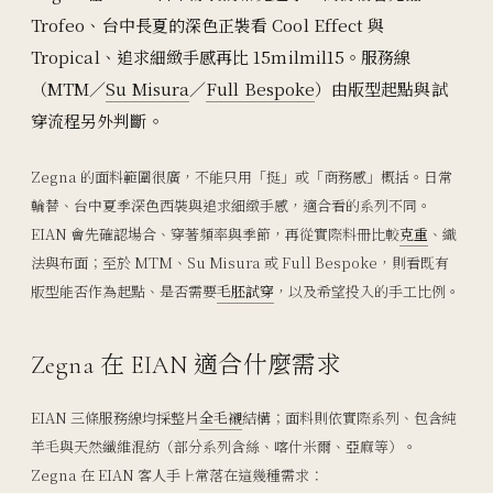
Trofeo、台中長夏的深色正裝看 Cool Effect 與
Tropical、追求細緻手感再比 15milmil15。服務線
（MTM／
Su Misura
／
Full Bespoke
）由版型起點與試
穿流程另外判斷。
Zegna 的面料範圍很廣，不能只用「挺」或「商務感」概括。日常
輪替、台中夏季深色西裝與追求細緻手感，適合看的系列不同。
EIAN 會先確認場合、穿著頻率與季節，再從實際料冊比較
克重
、織
法與布面；至於 MTM、Su Misura 或 Full Bespoke，則看既有
版型能否作為起點、是否需要
毛胚試穿
，以及希望投入的手工比例。
Zegna 在 EIAN 適合什麼需求
EIAN 三條服務線均採整片
全毛襯
結構；面料則依實際系列、包含純
羊毛與天然纖維混紡（部分系列含絲、喀什米爾、亞麻等）。
Zegna 在 EIAN 客人手上常落在這幾種需求：