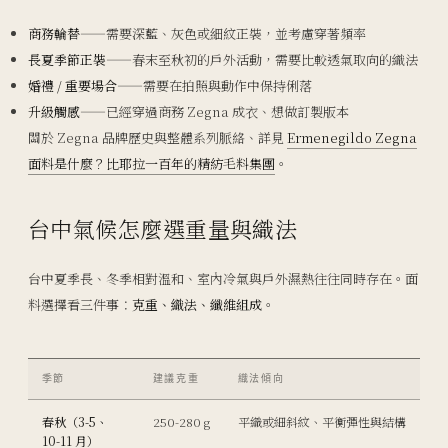
商務輪替
——需要深藍、灰色或細紋正裝，並考慮穿著頻率
長夏季節正裝
——春末至秋初的戶外活動，需要比較透氣取向的織法
婚禮 / 重要場合
——需要在拍照與動作中保持俐落
升級觸感
——已經穿過商務 Zegna 成衣、想做訂製版本
關於 Zegna 品牌歷史與整體系列脈絡、詳見
Ermenegildo Zegna
面料是什麼？比耶拉一百年的精紡毛料集團
。
台中氣候怎麼選重量與織法
台中夏季長、冬季相對溫和、室內冷氣與戶外濕熱往往同時存在。面
料選擇看三件事：
克重、織法、纖維組成
。
季節
建議克重
織法傾向
春秋（3-5、
250-280 g
平織或細斜紋、平衡彈性與結構
10-11 月）