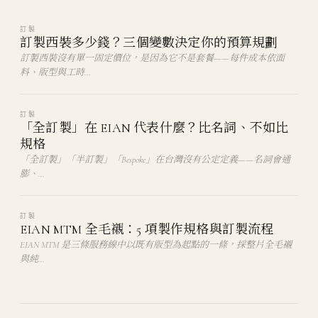
訂製
訂製西裝多少錢？三個變數決定你的預算規劃
訂製西裝沒有單一固定價位，是因為它不是套餐——每件成本依面
料、版型與工時…
訂製
「全訂製」在 EIAN 代表什麼？比名詞、不如比
規格
「全訂製」「半訂製」「Bespoke」在台灣沒有公定定義——名詞會通
膨、…
訂製
EIAN MTM 全毛襯：5 項製作規格與訂製流程
EIAN MTM 是三條服務線中以既有版型為起點的一條，採整片全毛襯
與純…