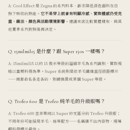
A: Cool Effect 是 Zegna 的系列料本、訴求降低深色面料在日
照下吸收的熱能。
它不是穿上就會有明顯冷感、實際體感仍受克
重、織法、顏色與活動環境影響
。建議來店比較實體樣布、與其
他夏季系列對照後再決定。
Q: 15milmil15 是什麼？跟 Super 150s 一樣嗎？
A: 15milmil15 以約 15 微米等級的超細羊毛為系列識別，實際規
格以當期料冊為準。Super 系統則是依羊毛纖維直徑級距標示
——兩套命名各走各的，別硬換算成某個 Super 等級。
Q: Trofeo 600 是 Trofeo 純羊毛的升級版嗎？
A: Trofeo 600 並非單純以 Super 紗支區分的 Trofeo 升級版；
不同年份可能採用羊毛、絲等配方——名稱猜不出內容物，現場
翻料冊標示最快。