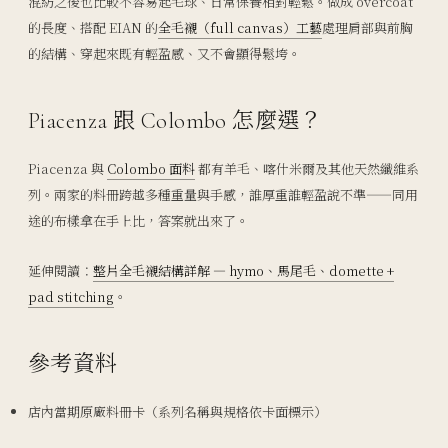
混紡之後也比較不容易起毛球、日常保養相對輕鬆。做成 overcoat
的長度、搭配 EIAN 的
全毛襯（full canvas）工藝
處理肩部與前胸
的結構、穿起來既有輕盈感、又不會顯得鬆垮。
Piacenza 跟 Colombo 怎麼選？
Piacenza 與
Colombo 面料
都有羊毛、喀什米爾及其他天然纖維系
列。兩家的料冊跨越多種重量與手感，誰厚重誰輕盈說不準——同用
途的布樣拿在手上比，答案就出來了。
延伸閱讀：
整片全毛襯結構詳解 — hymo、馬尾毛、domette +
pad stitching
。
參考資料
店內當期原廠料冊卡（系列名稱與規格依卡面標示）