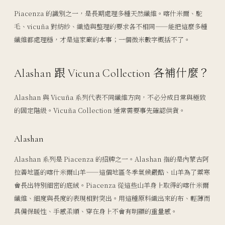
Piacenza 的識別之一，是長期處理多種天然纖維。喀什米爾、駝
毛、vicuña 對紡紗、織造與整理的要求各不相同——能把這麼多種
纖維都處理穩，才是這家廠的本事；一個微米數字概括不了。
Alashan 跟 Vicuna Collection 各補什麼？
Alashan 與 Vicuña 系列代表不同纖維方向，不必分成日常與極致
的固定階級。Vicuña Collection 通常需要事先確認供貨。
Alashan
Alashan 系列是 Piacenza 的招牌之一。Alashan 指的是內蒙古阿
拉善地區的喀什米爾山羊——這個地區冬季氣候嚴酷、山羊為了禦寒
會長出特別細密的底絨。Piacenza 從這些山羊身上取得的喀什米爾
纖維、細度與長度的表現相對突出。用這種原料織出來的布、輕薄而
具備保暖性、手感柔順、穿在身上不會有明顯的重量感。