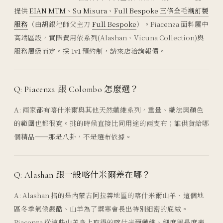
提供
EIAN MTM、Su Misura、Full Bespoke 三條全毛襯訂製
服務
（由胡銀池師父主刀
Full Bespoke
）。Piacenza 面料屬中
高端區段，實際費用依系列(Alashan、Vicuna Collection)與
服務層級而定。採 1v1 預約制，請來店洽詢報價。
Q: Piacenza 跟 Colombo 怎麼選？
A: 兩家都有喀什米爾與其他天然纖維系列，重量、織法與顏色
的範圍也都很寬。挑的時候直接比同用途的兩支布；誰供貨給哪
個精品——那是八卦，不是選布依據。
Q: Alashan 跟一般喀什米爾差在哪？
A: Alashan 指的是內蒙古阿拉善地區的喀什米爾山羊、這個地
區冬季氣候嚴酷、山羊為了禦寒會長出特別細密的底絨。
Piacenza 從這些山羊身上取得的喀什米爾纖維、細度與長度表