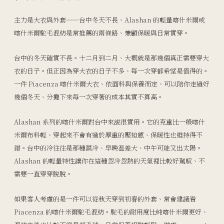
主力是大衣與外套——台中冬天不長、Alashan 的輕量喀什米爾或
喀什米爾駝毛混紡是常推薦的兩條路、兼顧保暖與日常實穿。
台中的冬天確實不長。十二月到二月、大概就是那幾個真正需要穿大
衣的日子。但正因為穿大衣的日子不多、每一次穿都希望是值得的。
一件 Piacenza 喀什米爾大衣、依面料與保養而定、可以陪你走過好
幾個冬天、分攤下來每一次穿著的成本其實不算高。
Alashan 系列的喀什米爾對台中來說很實用。它的克重比一般喀什
米爾布料輕、穿起來不會有過於厚重的壓迫感、保暖性也維持得不
錯。台中的冷往往是那種濕冷、早晚溫差大、中午可能又出太陽。
Alashan 的輕量特性讓你在這種忽冷忽熱的天氣裡比較好駕馭、不
需要一直穿穿脫脫。
如果客人考慮的是一件可以從秋天穿到初春的外套、常會建議看
Piacenza 的喀什米爾駝毛混紡。駝毛的耐用度比純喀什米爾更好、