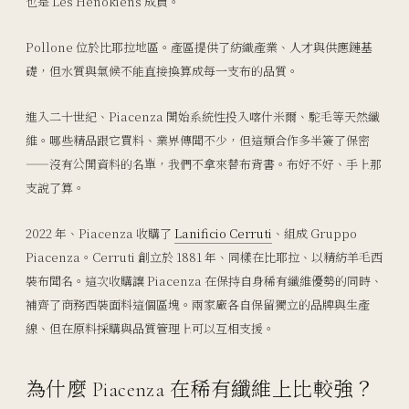
也是 Les Hénokiens 成員。
Pollone 位於比耶拉地區。產區提供了紡織產業、人才與供應鏈基
礎，但水質與氣候不能直接換算成每一支布的品質。
進入二十世紀、Piacenza 開始系統性投入喀什米爾、駝毛等天然纖
維。哪些精品跟它買料、業界傳聞不少，但這類合作多半簽了保密
——沒有公開資料的名單，我們不拿來替布背書。布好不好、手上那
支說了算。
2022 年、Piacenza 收購了
Lanificio Cerruti
、組成 Gruppo
Piacenza。Cerruti 創立於 1881 年、同樣在比耶拉、以精紡羊毛西
裝布聞名。這次收購讓 Piacenza 在保持自身稀有纖維優勢的同時、
補齊了商務西裝面料這個區塊。兩家廠各自保留獨立的品牌與生產
線、但在原料採購與品質管理上可以互相支援。
為什麼 Piacenza 在稀有纖維上比較強？