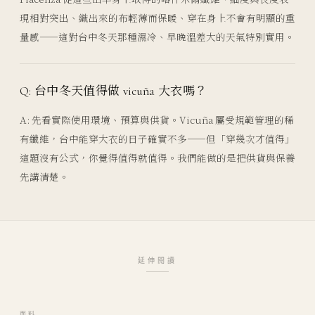
現相對突出、織出來的布輕薄而保暖、穿在身上不會有明顯的重
量感——這對台中冬天那種濕冷、早晚溫差大的天氣特別實用。
Q: 台中冬天值得做 vicuña 大衣嗎？
A: 先看實際使用環境、預算與供貨。Vicuña 屬受規範管理的稀
有纖維，台中能穿大衣的日子確實不多——但「穿幾次才值得」
這題沒有公式，你覺得值得就值得。我們能做的是把供貨與保養
先講清楚。
延伸閱讀
面料