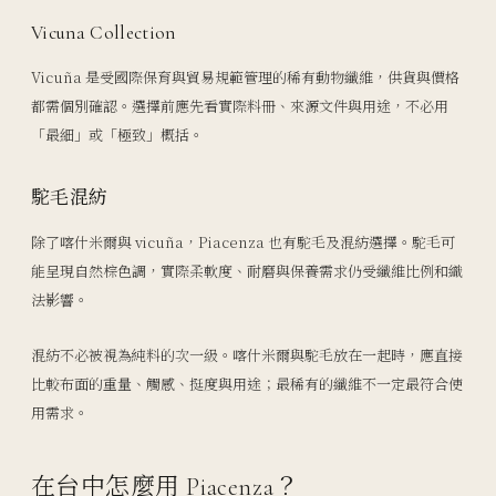
Vicuna Collection
Vicuña 是受國際保育與貿易規範管理的稀有動物纖維，供貨與價格
都需個別確認。選擇前應先看實際料冊、來源文件與用途，不必用
「最細」或「極致」概括。
駝毛混紡
除了喀什米爾與 vicuña，Piacenza 也有駝毛及混紡選擇。駝毛可
能呈現自然棕色調，實際柔軟度、耐磨與保養需求仍受纖維比例和織
法影響。
混紡不必被視為純料的次一級。喀什米爾與駝毛放在一起時，應直接
比較布面的重量、觸感、挺度與用途；最稀有的纖維不一定最符合使
用需求。
在台中怎麼用 Piacenza？