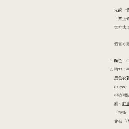
先說一
「禁止
官方法
但官方
顏色
：
精神
：
黑色衣
dres
把這兩
素、莊
「技術上
會被「