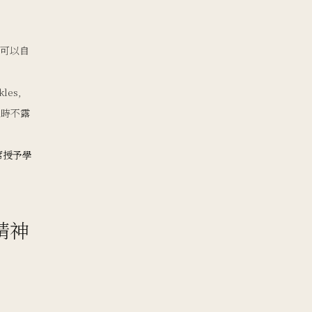
可以自
es,
翹腿時不露
席授予學
精神