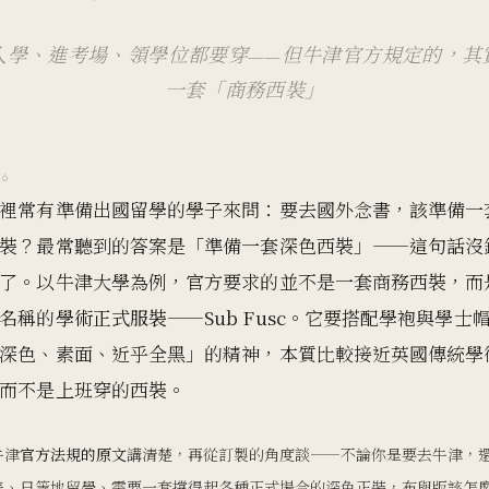
入學、進考場、領學位都要穿——但牛津官方規定的，其
一套「商務西裝」
06
裡常有準備出國留學的學子來問：要去國外念書，該準備一
裝？最常聽到的答案是「準備一套深色西裝」——這句話沒
了。以牛津大學為例，官方要求的並不是一套商務西裝，而
名稱的
學術正式服裝——Sub Fusc
。它要搭配學袍與學士
深色、素面、近乎全黑」的精神，本質比較接近英國傳統學
而不是上班穿的西裝。
牛津
官方法規的原文
講清楚，再從訂製的角度談——不論你是要去牛津，
美、日等地留學、需要一套撐得起各種正式場合的深色正裝，布與版該怎