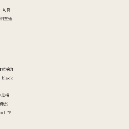
一句寫
我們查過
由素淨的
 black
神是樸
，雖然
—而且在