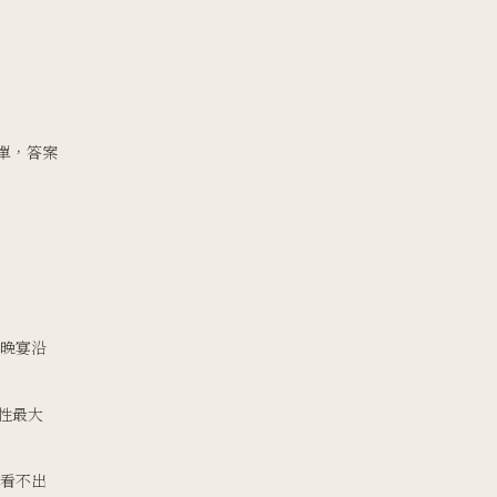
求單，答案
 晚宴沿
性最大
外看不出