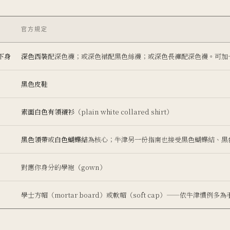
官方規定
 下身
深色西裝
配深色襪；或深色裙配黑色絲襪；或深色長褲配深色襪。可加
黑色皮鞋
素面白色有領襯衫
（plain white collared shirt）
黑色領帶
或
白色蝴蝶結
為核心；牛津另一份指南也接受黑色蝴蝶結、黑色領結
對應你身分的學袍（gown）
學士方帽（mortar board）或軟帽（soft cap）——依牛津慣例多為