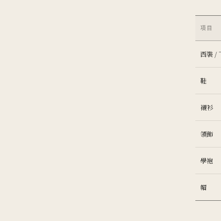
項目
西裝 /
鞋
襯衫
領飾
學袍
帽