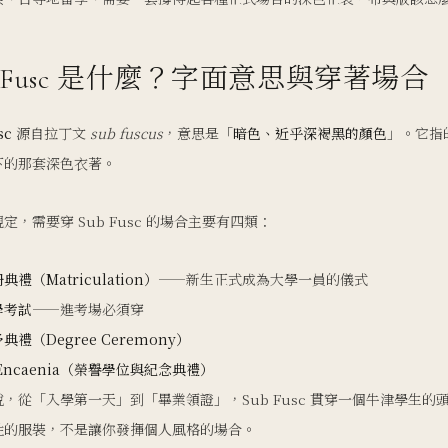
b Fusc 是什麼？字面意思與穿著場合
sc
源自拉丁文
sub fuscus
，意思是「
暗色、近乎深褐黑的顏色
」。它指
下的那套深色衣著。
定，需要穿 Sub Fusc 的場合主要有四類：
禮（Matriculation）
——新生正式成為大學一員的儀式
學考試
——進考場必須穿
典禮（Degree Ceremony）
Encaenia（榮譽學位與紀念典禮）
，從「入學第一天」到「畢業領證」，Sub Fusc 貫穿一個牛津學生的
性的服裝，不是讓你發揮個人風格的場合。