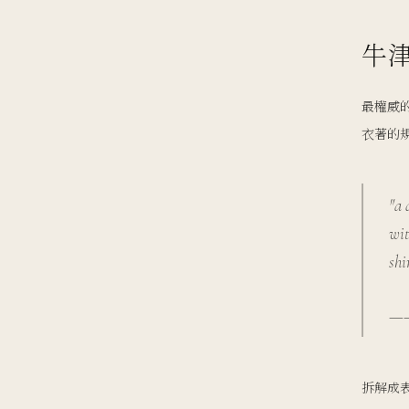
牛
最權威
衣著的
"a 
wit
shi
—— 
拆解成