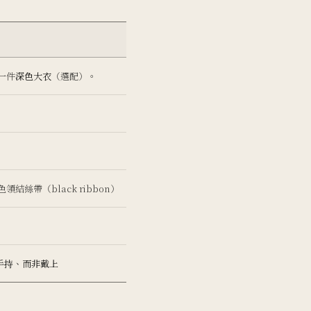
一件
深色大衣
（選配）。
絲帶（black ribbon）
手持、而非戴上