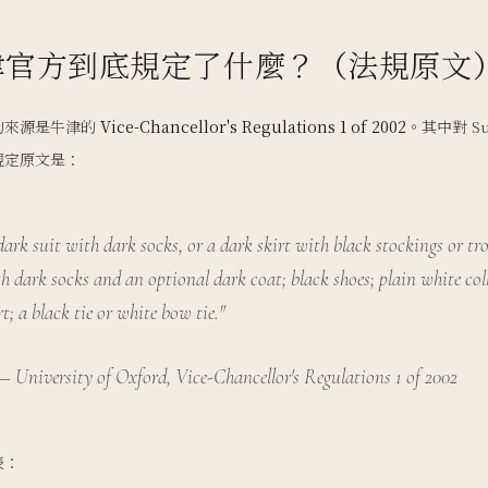
津官方到底規定了什麼？（法規原文
的來源是牛津的
Vice-Chancellor's Regulations 1 of 2002
。其中對 Su
規定原文是：
dark suit with dark socks, or a dark skirt with black stockings or tr
h dark socks and an optional dark coat; black shoes; plain white col
rt; a black tie or white bow tie."
University of Oxford, Vice-Chancellor's Regulations 1 of 2002
表：