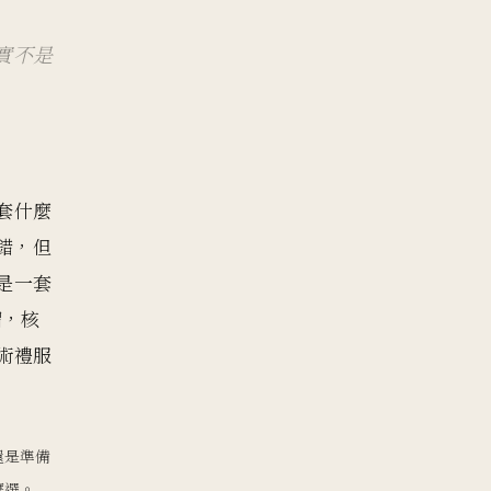
實不是
套什麼
錯，但
是一套
帽，核
術禮服
還是準備
麼選。