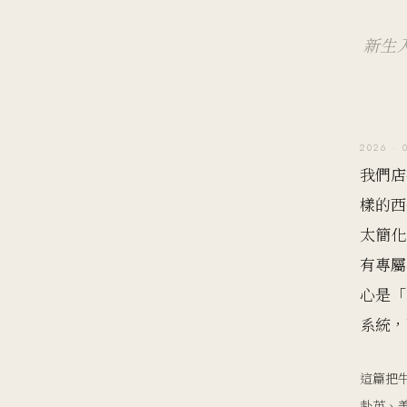
新生
2026 · 
我們店
樣的西
太簡化
有專屬
心是「
系統，
這篇把
赴英、