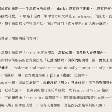
個誠實的重點——
牛津官方法規裡，「dark」沒有逐字定義，也沒有任何
條紋或花紋」。
網路上流傳「牛津官方明文禁止 pinstripes」的說法，
規、學生指南都找不到這句話，所以不該用「官方規定」的名義去講它。
確實留了兩個明確的方向：
牛津學生指南把「dark」界定為
深灰、深藍或黑，而多數人會選黑色
。
牛津對學術服裝的官方說法是「
莊重而樸素，與我們的典禮一致，傳統上
著構成
」（solemn and modest… traditionally comprised of plain
s）。而襯衫一項，官方更直接用了
plain（素面）
這個字。
點放在一起，結論就清楚了：
規範沒有「明文」禁止條紋，但它的整個精
重、近乎全黑。
一套高調的銀行家粉筆條紋、或 Prince of Wales 格紋
」可能鑽得過「dark suit」這四個字，卻明顯牴觸這套服裝的本意—
拒絕入場」的學位典禮上，沒有人會想用一套花西裝去賭裁判的尺度。