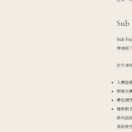
Su
Sub Fu
學袍底
依牛津規
入學註冊典
所有大
學位授予
每年的 
換句話說
是制度