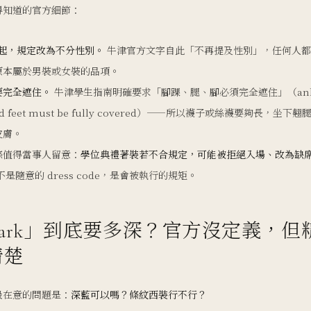
得知道的官方細節：
 年起，規定改為不分性別。
牛津官方文字自此「不再提及性別」，任何人都
原本屬於男裝或女裝的品項。
要完全遮住。
牛津學生指南明確要求「腳踝、腿、腳必須完全遮住」（ankl
and feet must be fully covered）——所以襪子或絲襪要夠長，坐下
皮膚。
條值得當事人留意：
學位典禮著裝若不合規定，可能被拒絕入場、改為缺
是隨意的 dress code，是會被執行的規矩。
ark」到底要多深？官方沒定義，但
清楚
最在意的問題是：
深藍可以嗎？條紋西裝行不行？