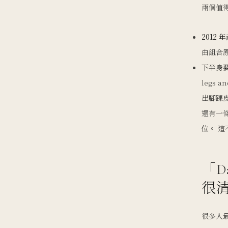
兩個值
2012
由組合
下半身
legs 
出腳踝
還有一
位。
這不
「D
很
很多人