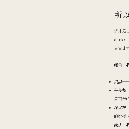
所
這才是 
dark
其實非
顏色，
純黑
——
午夜藍（m
用百年
深炭灰（c
的選擇
織法，