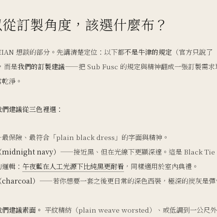
以從訂製角度，該選什麼布？
EIAN 想談的部分。先講清楚定位：以下都
不是牛津的規定
（官方只說了
），而是
我們的訂製建議
——把 Sub Fusc 的規定與精神翻成一張訂製需
常乾淨。
我們建議從三色裡選：
最保險、最符合「plain black dress」的字面與精神。
idnight navy）
——接近黑、但在光線下更顯深邃。這是 Black Tie
的邏輯：
午夜藍在人工光源下比純黑更耐看
，同樣適用於室內典禮。
harcoal）
——若你想要一套之後更日常的深色西裝，極深的炭灰是彈
。
我們建議素面。
平紋精紡（plain weave worsted）、或低調到一公尺