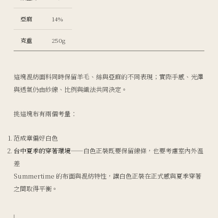
亞麻
14%
克重
250g
這塊混紡面料同時保留羊毛、絲與亞麻的不同表現；實際手感、光澤
與透氣仍由紗線、比例與織法共同決定。
挑這塊布有兩個考量：
范成章偏好白色
台中夏季的穿著環境
——白色正裝既要保留線條，也要考慮室內外溫
差
Summertime 的布面與混紡特性，讓白色正裝在正式感與夏季穿著
之間取得平衡。