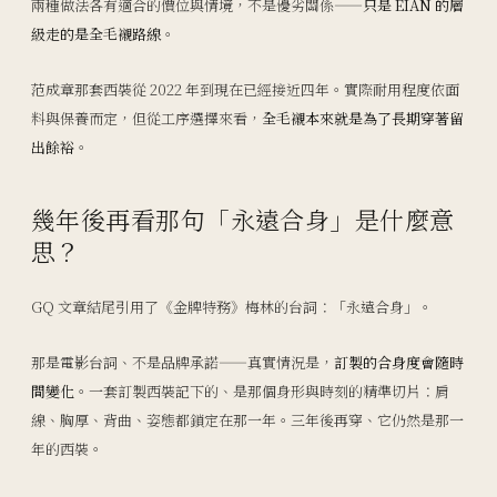
兩種做法各有適合的價位與情境，不是優劣關係——
只是 EIAN 的層
級走的是全毛襯路線
。
范成章那套西裝從 2022 年到現在已經接近四年。實際耐用程度依面
料與保養而定，但從工序選擇來看，
全毛襯本來就是為了長期穿著留
出餘裕
。
幾年後再看那句「永遠合身」是什麼意
思？
GQ 文章結尾引用了《金牌特務》梅林的台詞：「永遠合身」。
那是電影台詞、不是品牌承諾——真實情況是，
訂製的合身度會隨時
間變化
。一套訂製西裝記下的、是那個身形與時刻的精準切片：肩
線、胸厚、背曲、姿態都鎖定在那一年。三年後再穿、它仍然是那一
年的西裝。