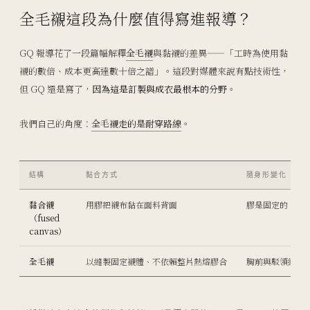
全毛襯這段為什麼值得寫進報導？
GQ 報導花了一段篇幅解釋
全毛襯
與黏襯的差異——「工時為使用黏
襯的數倍、成本更高達數十倍之譜」。這段對媒體來說有點技術性，
但 GQ 還是寫了，
因為這是訂製與成衣最根本的分野
。
我們自己的角度：
全毛襯走的是耐穿路線
。
結構
黏合方式
隨身形變化
黏合襯
用膠把襯布黏在面料背面
膠是固定的、不
（fused
canvas）
全毛襯
以縫製固定襯體、不依賴整片熱熔膠合
胸前與駁領線條